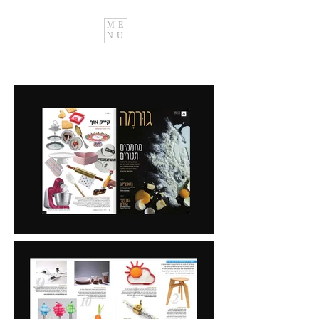
ME
NU
Avichai
Tadmor